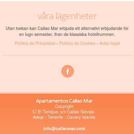
våra lägenheter
Utan tvekan kan Callao Mar erbjuda ett alternativt erbjudande fór
en lugn semester, ifran de klassiska hotellrummen.
Política de Privacidad
-
Política de Cookies
-
Aviso legal
Facebook
Apartamentos Callao Mar
Copyright
C/ El Tenique, s/n Callao Salvaje.
Adeje - Tenerife - Canary Islands
info@callaomar.com