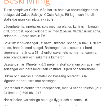
Beskrivning
Turist complexet Callao MAr, har 15 hett nya enrumslágenheter
beláget vid Callao Salvaje- COsta Adeje. Ett lugnt och fridfullt
stálle dár man kan njuta av vádret.
Lágenheterna innehaller; spis med tva plattor, kyl-frys mikrougn-
grill, bródrost. óppet kók-bardisk med 2 pallar. Vardagsrum: soffa,
sidobord - 2 bord satellit TV.
Sovrum: 2 enkelsángar , 2 nattdusksbord, spegel, b´nak, 1,70 cm
bi´de, handfat med spegel. Balkongen har 2 stolar + 1 bord
lágenheterna ár c: a 58m2 enligt sákerhets normerna, samma
som brandalarm och sákerhets kameror.
Bassángen ár 19meter x 6.5 meter + stort solarium omrade med
solsángar och parasoller utan kostnad. Biljard och tennisbord.
Dricka och snacks automater vid bassáng omradet. Alla
lágenheter har utsikt mot basságen.
Begránsad telefontid fran receptionen, men vi har en telefon (jour
24 timmem) 696 981 017.
Nár ni bokar, var vánliga att ange flygnr och ankomst tid.