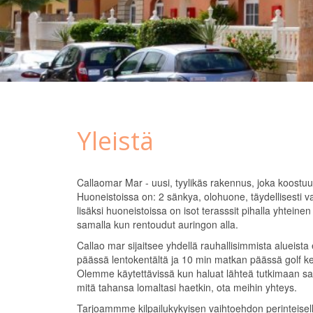
Yleistä
Callaomar Mar - uusi, tyylikäs rakennus, joka koostuu 
Huoneistoissa on: 2 sänkya, olohuone, täydellisesti varu
lisäksi huoneistoissa on isot terasssit pihalla yhteine
samalla kun rentoudut auringon alla.
Callao mar sijaitsee yhdellä rauhallisimmista alueista 
päässä lentokentältä ja 10 min matkan päässä golf ken
Olemme käytettävissä kun haluat lähteä tutkimaan saa
mitä tahansa lomaltasi haetkin, ota meihin yhteys.
Tarjoammme kilpailukykyisen vaihtoehdon perinteiselle 