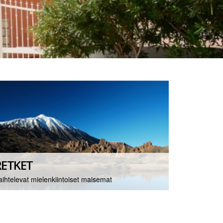
RETKET
aihtelevat mielenkiintoiset maisemat