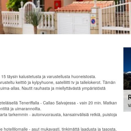
15 täysin kalustetusta ja varustellusta huoneistosta.
steltu keittiö ja kylpyhuone, satelliitti tv ja tallelokerot. Tämän
n uima-allas. Nautit rauhasta ja miellyttävästä ympäristöstä
eteläisellä Teneriffalla - Callao Salvajessa - vain 20 min. Matkan
V
tiltä ja uimarannoilta.
rta tarkemmin - autonvuorausta, kansainvälisiä retkiä, puistoja
hotellilomalle - asut mukavasti, tinkimättä laadusta ja tasosta,