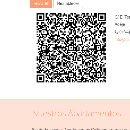
Enviar
Restablecer
C/ El Te
Adeje - 
(+34
info@ca
Nuestros Apartamentos
Sin duda alguna, Apartamentos Callaomar ofrece una a