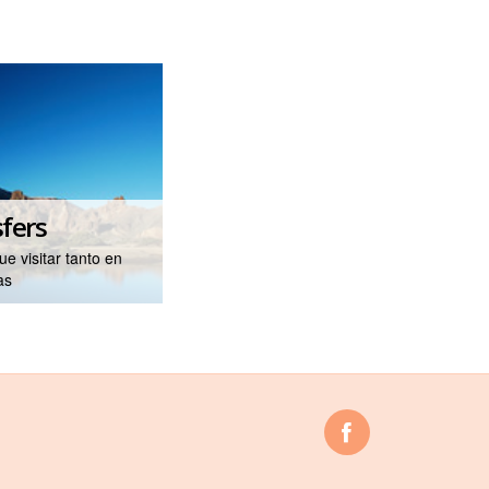
fers
e visitar tanto en
as
Facebook