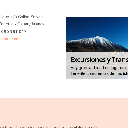
nique, s/n Callao Salvaje.
Tenerife - Canary Islands
) 696 981 017
llaomar.com
Excursiones y Trans
Hay gran variedad de lugares qu
Tenerife como en las demás isl
lternativa a todos aquellos que en sus viajes de ocio,